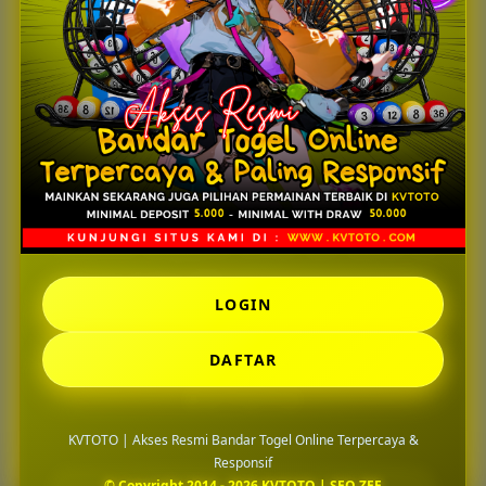
Selain itu, KVTOTO juga terus menghadirkan update
sistem agar pengalaman pengguna tetap optimal di
berbagai kondisi. Mulai dari proses login yang cepat,
tampilan yang responsif, hingga informasi result yang
selalu diperbarui secara konsisten menjadi bagian
penting yang membuat platform ini semakin dipercaya.
Dengan kombinasi akses resmi, performa stabil, dan
pelayanan yang aktif, KVTOTO berhasil membangun
citra sebagai bandar togel online modern yang mampu
memberikan pengalaman bermain lebih nyaman dan
terpercaya di tahun 2026.
LOGIN
Pertanyaan Seputar
DAFTAR
KVTOTO
KVTOTO | Akses Resmi Bandar Togel Online Terpercaya &
Responsif
© Copyright 2014 - 2026 KVTOTO | SEO ZEE