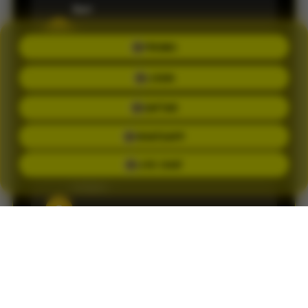
Ilari
S
PROMO
Member sejak 2026 •
Palembang
LOGIN
Informasi result dan pasaran selalu update.
DAFTAR
Pengalaman bermain jadi terasa lebih praktis.
WHATSAPP
LIVE CHAT
Brigite
C
Member sejak 2026 •
Palembang
Customer service-nya cepat membantu saat
saya mengalami kendala login. Responnya
ramah.