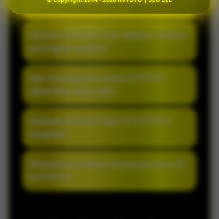
Apa itu KVTOTO?
KVTOTO merupakan akses resmi bandar
Apakah KVTOTO bisa diakses melalui
togel online terpercaya yang
perangkat mobile?
menghadirkan sistem modern, pasaran
lengkap, serta layanan responsif untuk
Ya, KVTOTO sudah mendukung akses
Apa keunggulan utama KVTOTO
pengalaman bermain lebih nyaman setiap
mobile sehingga pemain dapat login dan
dibanding situs lain?
hari.
bermain dengan lancar melalui
smartphone maupun desktop tanpa
YKVTOTO dikenal dengan akses cepat,
Apakah pasaran togel di KVTOTO
kendala.
tampilan ringan, proses transaksi praktis,
lengkap?
serta pelayanan aktif yang membantu
pemain kapan saja dibutuhkan.
KVTOTO menyediakan berbagai pilihan
Bagaimana sistem keamanan akun di
pasaran togel online populer dengan
KVTOTO?
update result yang rutin dan informasi
permainan yang selalu terbarui.
KVTOTO menggunakan sistem keamanan
modern untuk menjaga kenyamanan dan