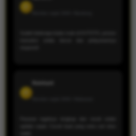
D
Member sejak 2026 •
Bandung
Sudah beberapa bulan main di KVTOTO, proses
transaksi selalu lancar dan pelayanannya
responsif.
Reinhard
H
Member sejak 2026 •
Makassar
Pasaran togelnya lengkap dan result selalu
update cepat. Cocok buat yang suka cari situs
stabil.