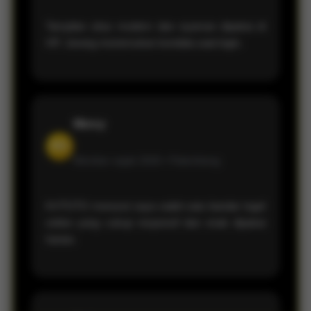
Tampilan situs modern dan nyaman dipakai di
HP. Jarang menemukan kendala saat login.
Mercy
RD
Member sejak 2026 •
Palembang
KVTOTO menurut saya salah satu bandar togel
online yang cukup responsif dan enak dipakai
harian.